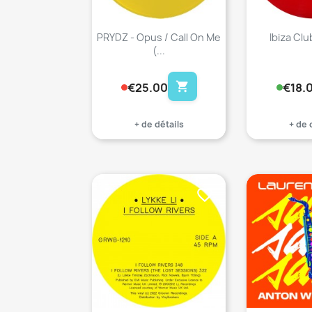
PRYDZ - Opus / Call On Me
Ibiza Clu
(...
shopping_cart
€25.00
€18.
+ de détails
+ de 
favorite_border