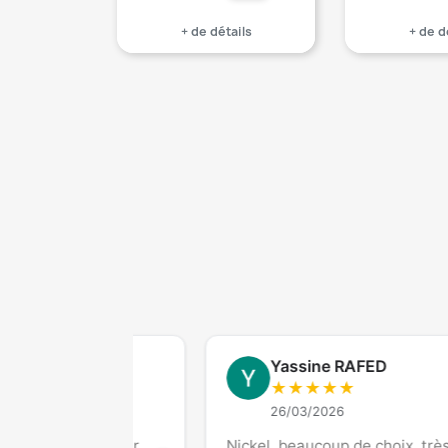
+ de détails
+ de d
Yassine RAFED
★
★
★
★
★
26/03/2026
 est super
Nickel ,beaucoup de choix, très sérieux E