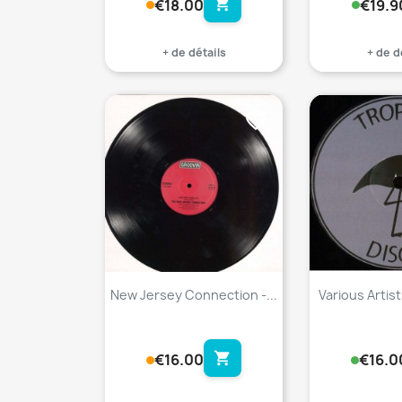
shopping_cart
€18.00
€19.9
+ de détails
+ de d
favorite_border
New Jersey Connection -...
Various Artists
shopping_cart
€16.00
€16.0