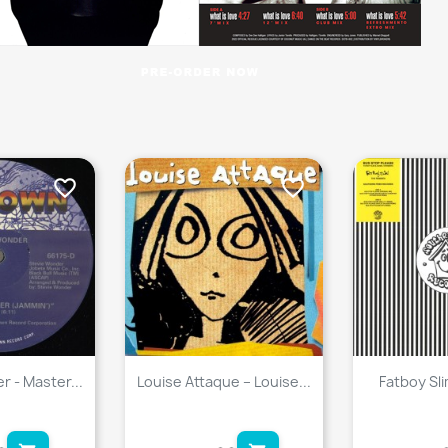
favorite_border
favorite_border
 - Master...
Louise Attaque ‎– Louise...
Fatboy Sli