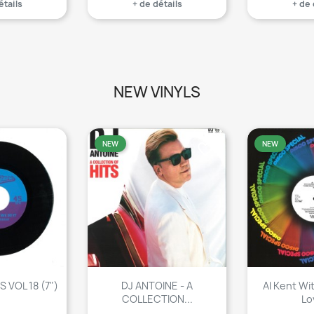
étails
+ de détails
+ de 
NEW VINYLS
NEW
NEW
favorite_border
favorite_border
VOL 18 (7")
DJ ANTOINE - A
Al Kent Wi
COLLECTION...
Lo