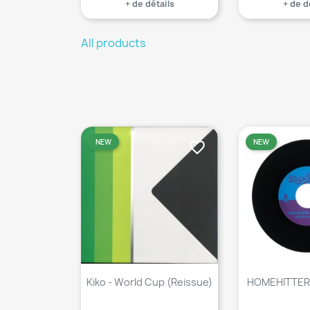
+ de détails
+ de d
All products
NEW
NEW
favorite_border
Kiko - World Cup (Reissue)
HOMEHITTERS 