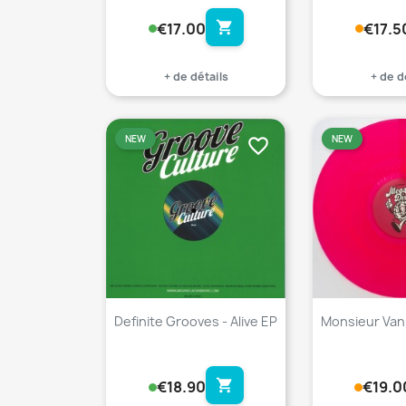
shopping_cart
€17.00
€17.5
+ de détails
+ de d
NEW
NEW
favorite_border
Definite Grooves - Alive EP
Monsieur Van P
shopping_cart
€18.90
€19.0