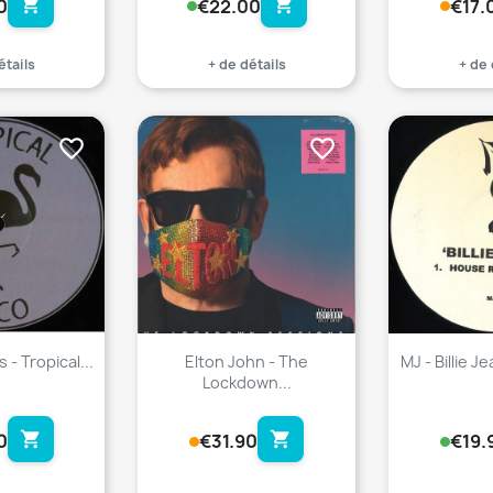
shopping_cart
shopping_cart
0
€22.00
€17.
étails
+ de détails
+ de 
favorite_border
favorite_border
 - Tropical...
Elton John - The
MJ - Billie J
Lockdown...
shopping_cart
shopping_cart
0
€31.90
€19.