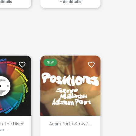
détails
+ de détails
NEW
favorite_border
favorite_border
th The Disco
Adam Port / Stryv /...
ve...