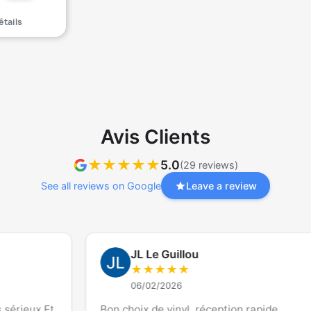
étails
Avis Clients
★
★
★
★
★
5.0
(29 reviews)
See all reviews on Google
Leave a review
JL Le Guillou
★
★
★
★
★
06/02/2026
t
Bon choix de vinyl, réception rapide.
S