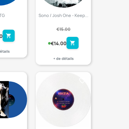
TG
Sono / Josh One - Keep...
€15.00
shopping_cart
0
shopping_cart
€14.00
étails
+ de détails
favorite_border
favorite_border