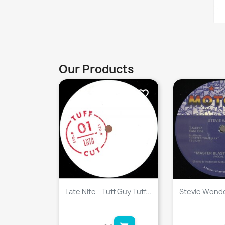
Our Products
favorite_border
Late Nite - Tuff Guy Tuff...
Stevie Wonder