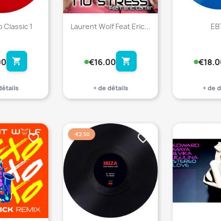
b Classic 1
Laurent Wolf Feat Eric...
EB
shopping_cart
shopping_cart
00
€16.00
€18.0
détails
+ de détails
+ de d
-€2.50
favorite_border
favorite_border