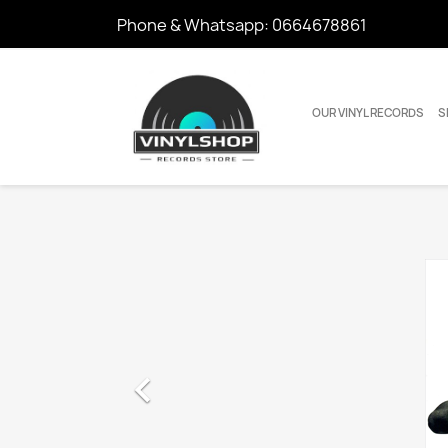
Phone & Whatsapp:
0664678861
OUR VINYL RECORDS
S
