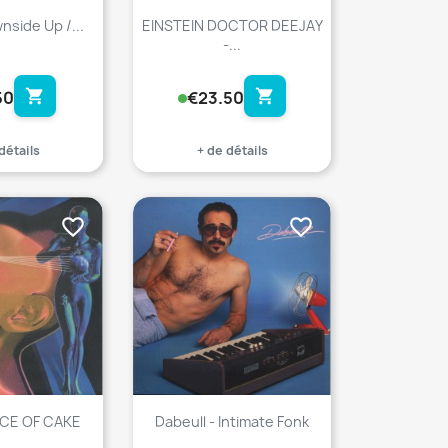
nside Up /...
EINSTEIN DOCTOR DEEJAY
-...
shopping_cart
shopping_cart
50
€23.50
détails
+ de détails
favorite_border
favorite_border
IECE OF CAKE
Dabeull - Intimate Fonk