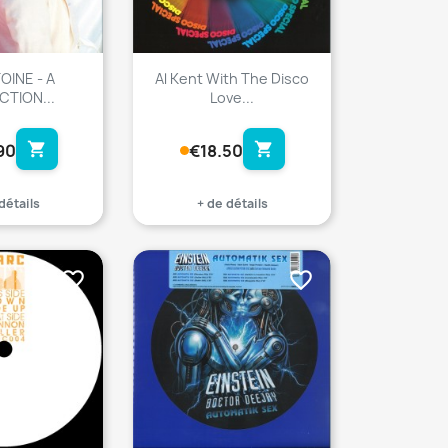
OINE - A
Al Kent With The Disco
CTION...
Love...
shopping_cart
shopping_cart
90
€18.50
détails
+ de détails
favorite_border
favorite_border