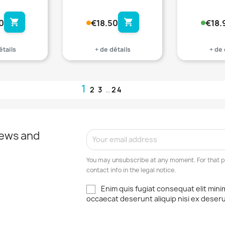
shopping_cart
shopping_cart
0
€18.50
€18.
étails
+ de détails
+ de 
1
2
3
…
24
news and
You may unsubscribe at any moment. For that p
contact info in the legal notice.
Enim quis fugiat consequat elit mini
occaecat deserunt aliquip nisi ex deser