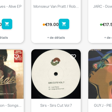
es - Alive EP
Monsieur Van Pratt / Rob...
JARC - Dow
shopping_cart
shopping_cart
0
€19.00
€17.
étails
+ de détails
+ de 
favorite_border
favorite_border
on - Songs...
Sirs - Sirs Cut Vol 7
GUY J - P