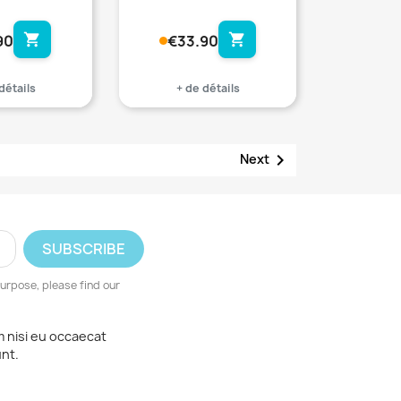
shopping_cart
shopping_cart
90
€33.90
détails
+ de détails

Next
urpose, please find our
m nisi eu occaecat
unt.