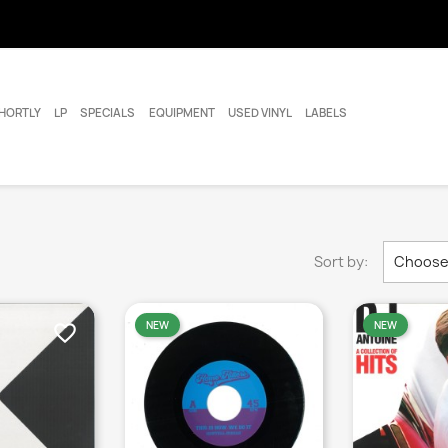
HORTLY
LP
SPECIALS
EQUIPMENT
USED VINYL
LABELS
Sort by:
Choos
NEW
NEW
favorite_border
favorite_border