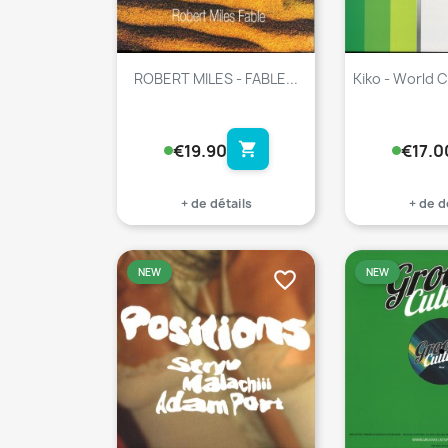
ROBERT MILES - FABLE...
Kiko - World 
shopping_cart
€19.90
€17.0
+ de détails
+ de d

NEW
NEW
favorite_border