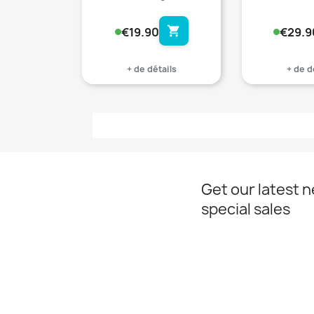
shopping_cart
€19.90
€29.9
+ de détails
+ de d
Get our latest 
special sales