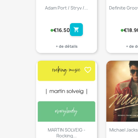
Adam Port / Stryv /...
Definite Groov
shopping_cart
€16.50
€18.9
+ de détails
+ de d
favorite_border
MARTIN SOLVEIG -
Michael Jacks
Rocking...