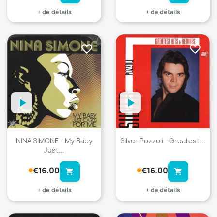
+ de détails
+ de détails
favorite_border
favorite_border
NINA SIMONE - My Baby
Silver Pozzoli - Greatest...
Just...
€16.00
€16.00
shopping_cart
shopping_cart
+ de détails
+ de détails