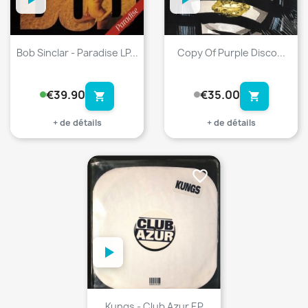
Bob Sinclar - Paradise LP...
Copy Of Purple Disco...
€39.90
€35.00
shopping_cart
shopping_cart
+ de détails
+ de détails
favorite_border
Kungs - Club Azur EP