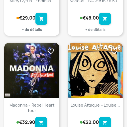
Miley Cyrus - Endless...
Various - PACHA IBIZA 50...
€29.00
€48.00
shopping_cart
shopping_cart
+ de détails
+ de détails
favorite_border
favorite_border
Madonna – Rebel Heart
Louise Attaque ‎– Louise...
Tour
€32.90
€22.00
shopping_cart
shopping_cart