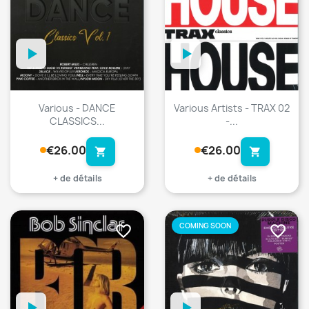
Various - DANCE
Various Artists - TRAX 02
CLASSICS...
-...
€26.00
€26.00
shopping_cart
shopping_cart
+ de détails
+ de détails
COMING SOON
favorite_border
favorite_border