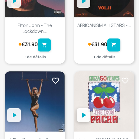
Elton John - The
AFRICANISM ALLSTARS -...
Lockdown...
€31.90
€31.90
shopping_cart
shopping_cart
+ de détails
+ de détails
favorite_border
favorite_border