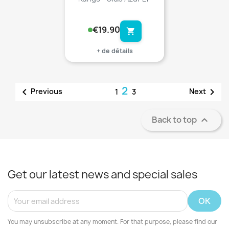
€19.90
shopping_cart
+ de détails
2


Previous
Next
1
3
Back to top

Get our latest news and special sales
You may unsubscribe at any moment. For that purpose, please find our