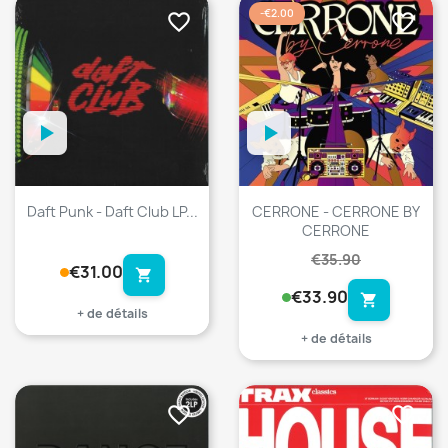
-€2.00
favorite_border
favorite_border
Daft Punk - Daft Club LP...
CERRONE - CERRONE BY
CERRONE
€35.90
€31.00
shopping_cart
€33.90
shopping_cart
+ de détails
+ de détails
favorite_border
favorite_border