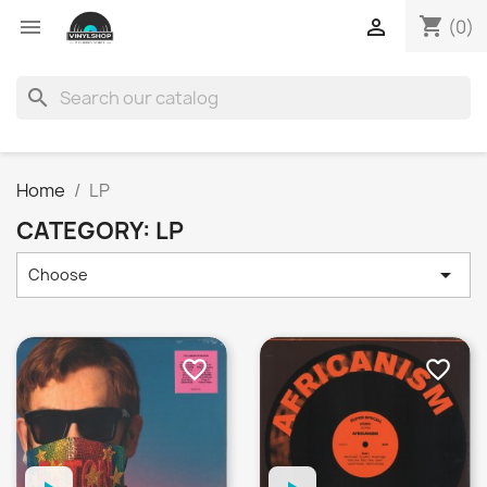
shopping_cart


(0)
search
Home
LP
CATEGORY: LP

Choose
favorite_border
favorite_border