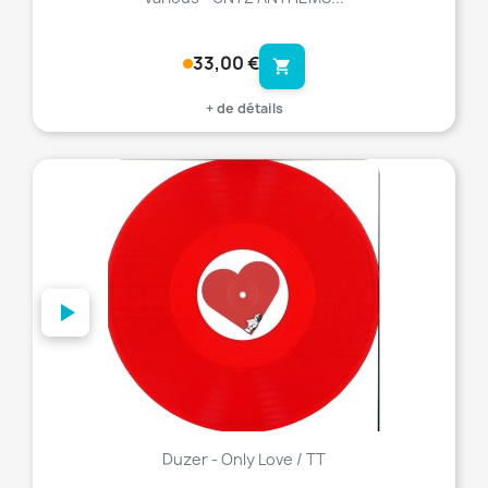
33,00 €
shopping_cart
+ de détails
favorite_border
Duzer - Only Love / TT