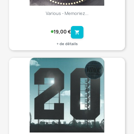
Various - Memoriez...
19,00 €
shopping_cart
+ de détails
favorite_border