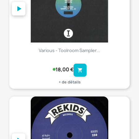
Various - Toolroom Sampler...
18,00 €
shopping_cart
+ de détails
favorite_border