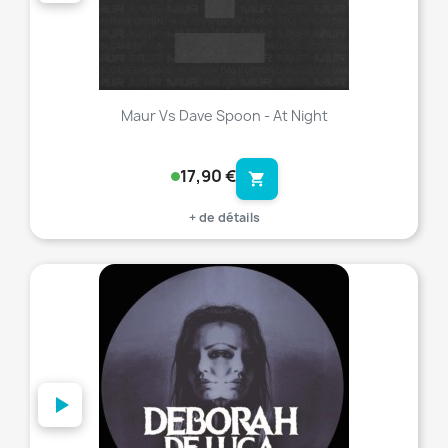
Maur Vs Dave Spoon - At Night
17,90 €
shopping_cart
+ de détails
favorite_border