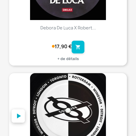
Debora De Luca X Robert...
17,90 €
shopping_cart
+ de détails
favorite_border