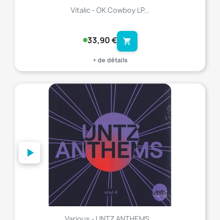
Vitalic - OK Cowboy LP...
33,90 €
shopping_cart
+ de détails
favorite_border
Various - UNTZ ANTHEMS...