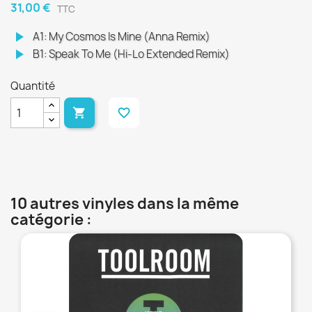
31,00 €
TTC
play_arrow
A1: My Cosmos Is Mine (Anna Remix)
play_arrow
B1: Speak To Me (Hi-Lo Extended Remix)
Quantité

favorite_border
10 autres vinyles dans la même
catégorie :
favorite_border