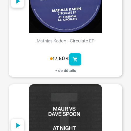
Mathias Kaden - Circulate EP
17,50 €
shopping_cart
+ de détails
favorite_border