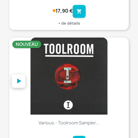
17,90 €
shopping_cart
+ de détails
NOUVEAU
favorite_border
Various - Toolroom Sampler...