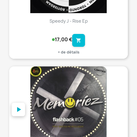
Speedy J - Rise Ep
17,00 €
shopping_cart
+ de détails
favorite_border