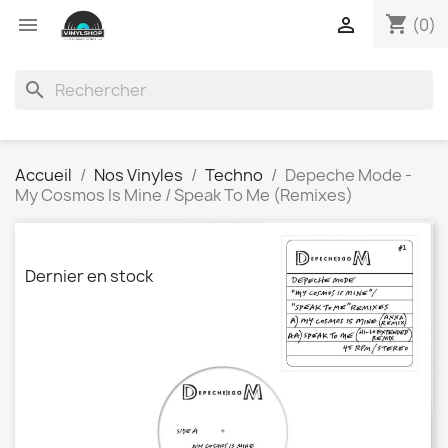
shopping_cart


(0)
search
Accueil
Nos Vinyles
Techno
Depeche Mode -
My Cosmos Is Mine / Speak To Me (Remixes)
Dernier en stock