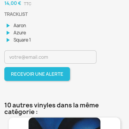
14,00 €
TTC
TRACKLIST
play_arrow
Aaron
play_arrow
Azure
play_arrow
Square 1
RECEVOIR UNE ALERTE
10 autres vinyles dans la même
catégorie :
favorite_border