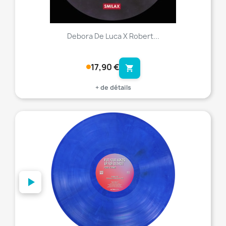
Debora De Luca X Robert...
17,90 €
shopping_cart
+ de détails
favorite_border