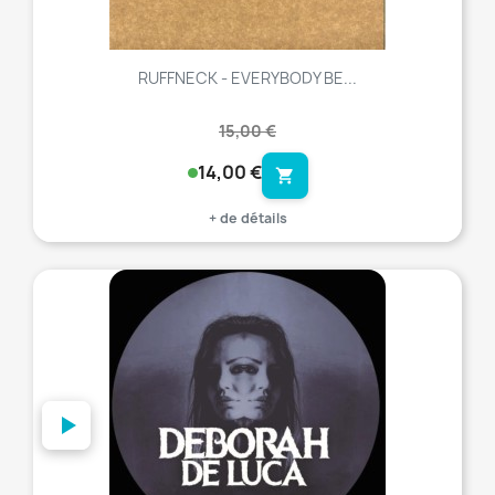
RUFFNECK - EVERYBODY BE...
15,00 €
14,00 €
shopping_cart
+ de détails
favorite_border