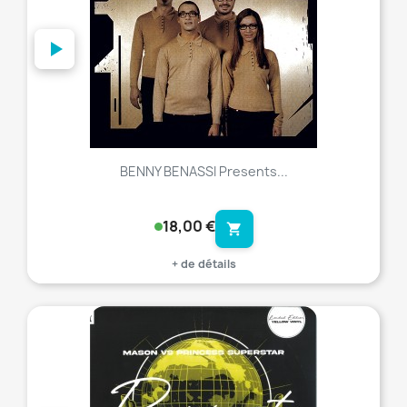
BENNY BENASSI Presents...
18,00 €
shopping_cart
+ de détails
favorite_border