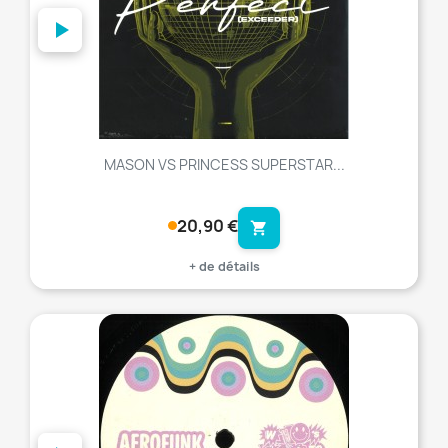
MASON VS PRINCESS SUPERSTAR...
20,90 €
shopping_cart
+ de détails
favorite_border