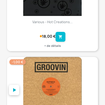
Various - Hot Creations...
18,00 €
shopping_cart
+ de détails
-1,00 €
favorite_border