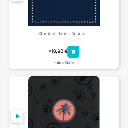
Stardust - Music Sounds...
18,90 €
shopping_cart
+ de détails
favorite_border