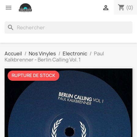
shopping_cart


(0)
search
Accueil
Nos Vinyles
Electronic
Paul
Kalkbrenner - Berlin Calling Vol. 1
RUPTURE DE STOCK