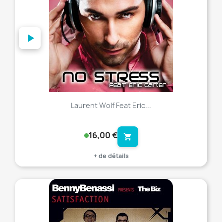
Laurent Wolf Feat Eric...
16,00 €
shopping_cart
+ de détails
favorite_border