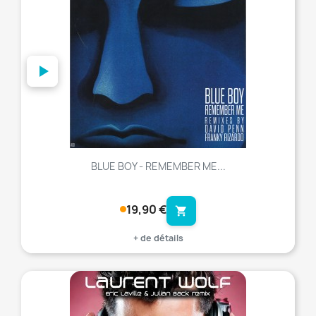
BLUE BOY - REMEMBER ME...
19,90 €
shopping_cart
+ de détails
favorite_border