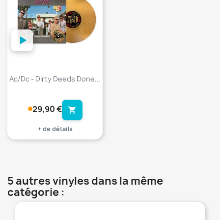
Ac/Dc - Dirty Deeds Done...
29,90 €
shopping_cart
+ de détails
5 autres vinyles dans la même
catégorie :
favorite_border