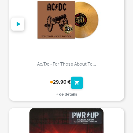
Ac/Dc - For Those About To...
29,90 €
shopping_cart
+ de détails
favorite_border