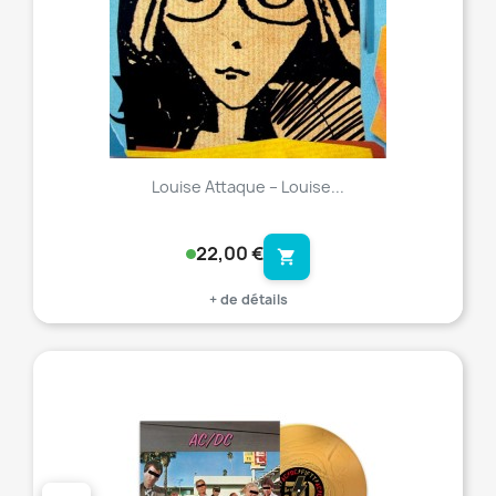
Louise Attaque ‎– Louise...
22,00 €
shopping_cart
+ de détails
favorite_border