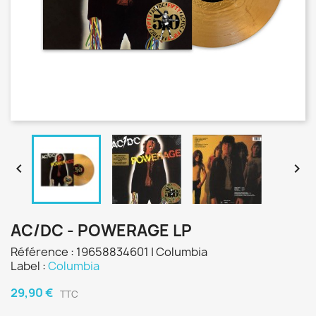


AC/DC - POWERAGE LP
Référence : 19658834601 | Columbia
Label :
Columbia
29,90 €
TTC