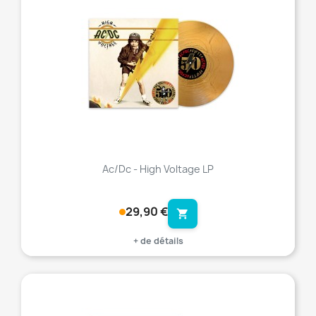
Ac/Dc - High Voltage LP
29,90 €
shopping_cart
+ de détails
favorite_border