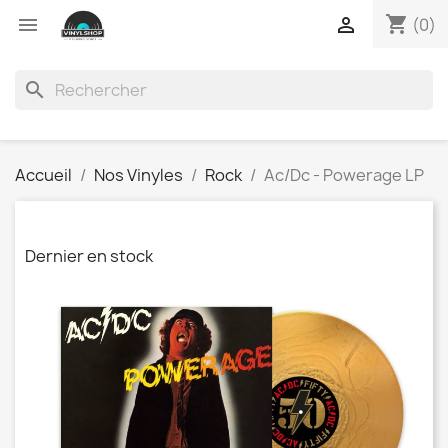
shopping_cart


(0)
search
Accueil
Nos Vinyles
Rock
Ac/Dc - Powerage LP
Dernier en stock