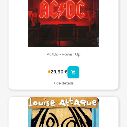
Ac/Dc - Power Up
29,90 €
shopping_cart
+ de détails
favorite_border