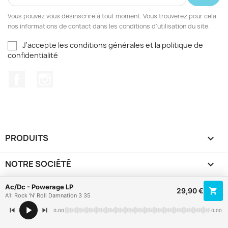
Vous pouvez vous désinscrire à tout moment. Vous trouverez pour cela
nos informations de contact dans les conditions d'utilisation du site.
J'accepte les conditions générales et la politique de
confidentialité
Facebook
Instagram
PRODUITS

NOTRE SOCIÉTÉ

Ac/Dc - Powerage LP
VOTRE COMPTE

29,90 €
A1: Rock 'N' Roll Damnation 3 35
0:00
0:00
INFORMATIONS
keyboard_arrow_down