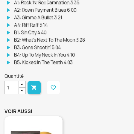
play_arrow
A1: Rock 'N' Roll Damnation 3 35
play_arrow
A2: Down Payment Blues 6 00
play_arrow
A3: Gimme A Bullet 3 21
play_arrow
A4: Riff Raff 5 14
play_arrow
B1: Sin City 4 40
play_arrow
B2: What's Next To The Moon 3 28
play_arrow
B3: Gone Shootin' 5 04
play_arrow
B4: Up To My Neck In You 4 10
play_arrow
B5: Kicked In The Teeth 4 03
Quantité

favorite_border
VOIR AUSSI
favorite_border