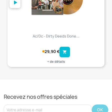
Ac/Dc - Dirty Deeds Done...
29,90 €
shopping_cart
+ de détails
Recevez nos offres spéciales