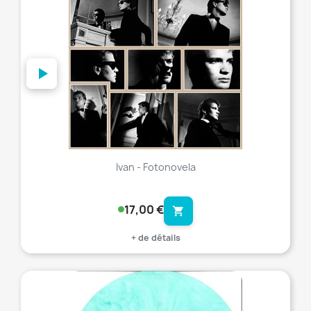
Ivan - Fotonovela
17,00 €
shopping_cart
+ de détails
favorite_border