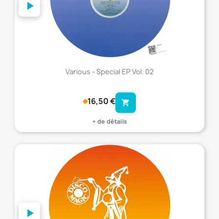
Various - Special EP Vol. 02
16,50 €
shopping_cart
+ de détails
favorite_border