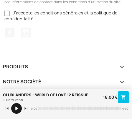
nos informations de contact dans les conditions d'utilisation du site.
J'accepte les conditions générales et la politique de
confidentialité
Facebook
Instagram
PRODUITS

NOTRE SOCIÉTÉ

CLUBLANDERS - WORLD OF LOVE 12 REISSUE
VOTRE COMPTE

18,00 €
1: Nord Vocal
0:00
0:00
INFORMATIONS
keyboard_arrow_down
© 2026 VinylShop