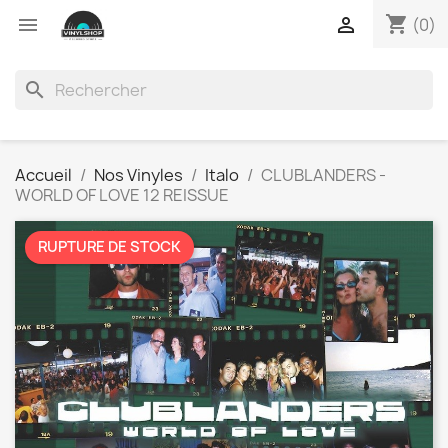
shopping_cart


(0)
search
Accueil
Nos Vinyles
Italo
CLUBLANDERS -
WORLD OF LOVE 12 REISSUE
RUPTURE DE STOCK