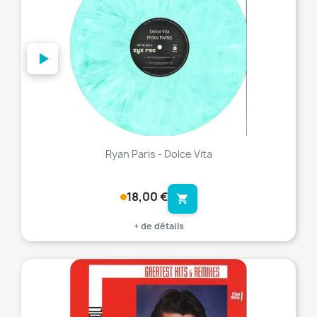
Ryan Paris - Dolce Vita
18,00 €
shopping_cart
+ de détails
favorite_border