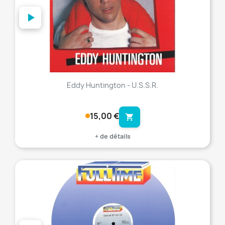
Eddy Huntington - U.S.S.R.
15,00 €
shopping_cart
+ de détails
favorite_border