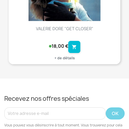
VALERIE DORE "GET CLOSER"
18,00 €
shopping_cart
+ de détails
Recevez nos offres spéciales
Vous pouvez vous désinscrire à tout moment. Vous trouverez pour cela