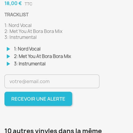
18,00 €
TTC
TRACKLIST
1: Nord Vocal
2: Met You At Bora Bora Mix
3: Instrumental
play_arrow
1: Nord Vocal
play_arrow
2: Met You At Bora Bora Mix
play_arrow
3: Instrumental
RECEVOIR UNE ALERTE
10 autres vinyles dans la même