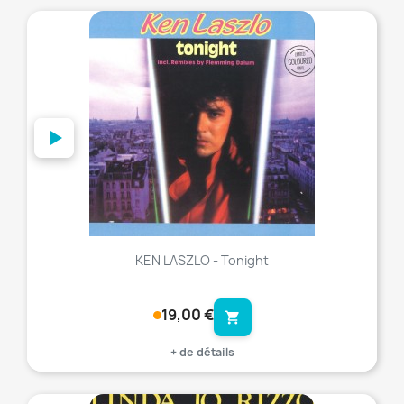
favorite_border
KEN LASZLO - Tonight
19,00 €
shopping_cart
+ de détails