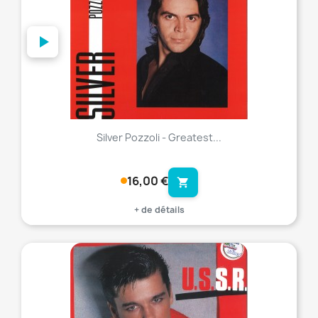
Silver Pozzoli - Greatest...
16,00 €
shopping_cart
+ de détails
favorite_border