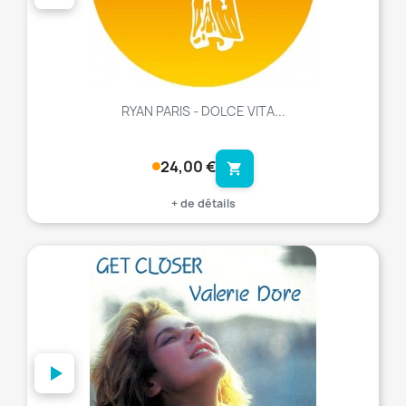
RYAN PARIS - DOLCE VITA...
24,00 €
shopping_cart
+ de détails
favorite_border