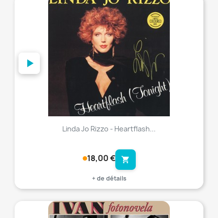
favorite_border
Linda Jo Rizzo - Heartflash...
18,00 €
shopping_cart
+ de détails
favorite_border