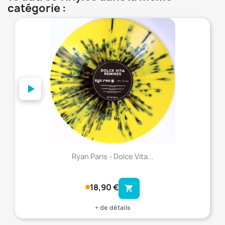
catégorie :
favorite_border
Ryan Paris - Dolce Vita...
18,90 €
shopping_cart
+ de détails