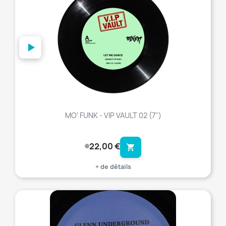
MO’ FUNK - VIP VAULT 02 (7")
22,00 €
shopping_cart
+ de détails
favorite_border