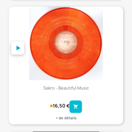
favorite_border
Sakro - Beautiful Music
16,50 €
shopping_cart
+ de détails