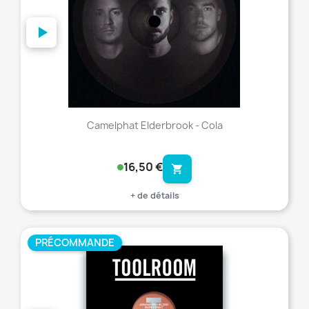
Camelphat Elderbrook - Cola
16,50 €
shopping_cart
+ de détails
PRÉCOMMANDE
favorite_border