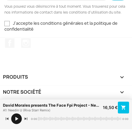
Vous pouvez vous désinscrire à tout moment. Vous trouverez pour cela
nos informations de contact dans les conditions d'utilisation du site.
J'accepte les conditions générales et la politique de
confidentialité
Facebook
Instagram
PRODUITS

NOTRE SOCIÉTÉ

David Morales presents The Face Fpi Project - Needin U / Rich In Paradise (Going Back To My Roots)
VOTRE COMPTE

16,50 €
A1: Needin U (Riva Starr Remix)
0:00
0:00
INFORMATIONS
keyboard_arrow_down