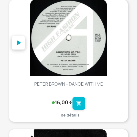
favorite_border
PETER BROWN - DANCE WITH ME
16,00 €
shopping_cart
+ de détails