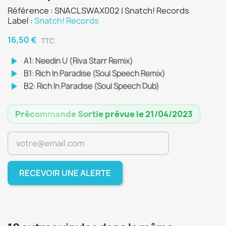
Référence : SNACLSWAX002 | Snatch! Records
Label :
Snatch! Records
16,50 €
TTC
play_arrow
A1: Needin U (Riva Starr Remix)
play_arrow
B1: Rich In Paradise (Soul Speech Remix)
play_arrow
B2: Rich In Paradise (Soul Speech Dub)
Précommande Sortie prévue le 21/04/2023
RECEVOIR UNE ALERTE