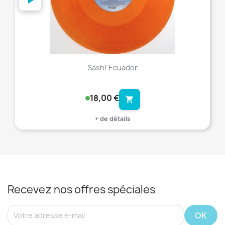
Sash! Ecuador
18,00 €
shopping_cart
+ de détails
Recevez nos offres spéciales