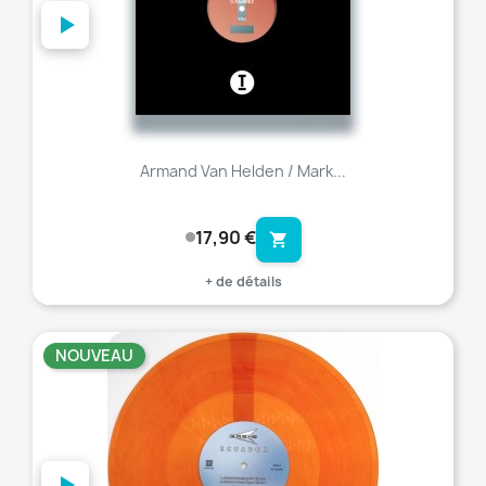
Armand Van Helden / Mark...
17,90 €
shopping_cart
+ de détails
NOUVEAU
favorite_border