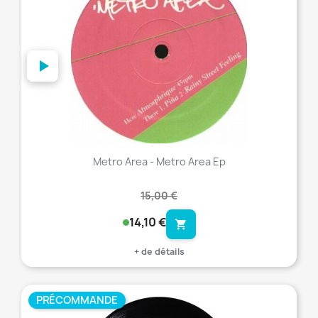
Metro Area - Metro Area Ep
15,00 €
14,10 €
shopping_cart
+ de détails
PRÉCOMMANDE
favorite_border