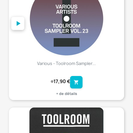
Various - Toolroom Sampler...
17,90 €
shopping_cart
+ de détails
favorite_border