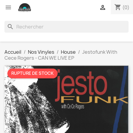
shopping_cart


(0)
search
Accueil
Nos Vinyles
House
Jestofunk With
Cece Rogers - CAN WE LIVE EP
RUPTURE DE STOCK