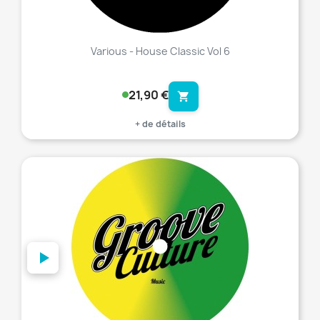
Various - House Classic Vol 6
21,90 €
shopping_cart
+ de détails
favorite_border