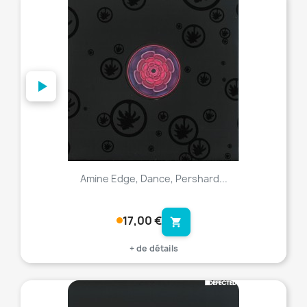
favorite_border
Amine Edge, Dance, Pershard...
17,00 €
shopping_cart
+ de détails
favorite_border