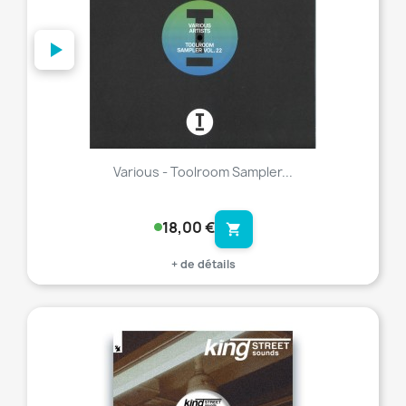
Various - Toolroom Sampler...
18,00 €
shopping_cart
+ de détails
favorite_border