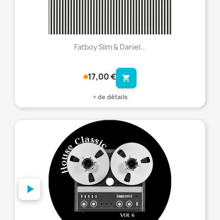
Fatboy Slim & Daniel...
17,00 €
shopping_cart
+ de détails
favorite_border