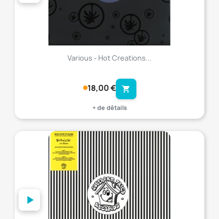
Various - Hot Creations...
18,00 €
shopping_cart
+ de détails
favorite_border