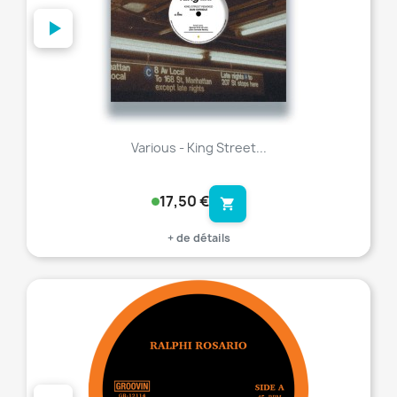
Various - King Street...
17,50 €
shopping_cart
+ de détails
favorite_border