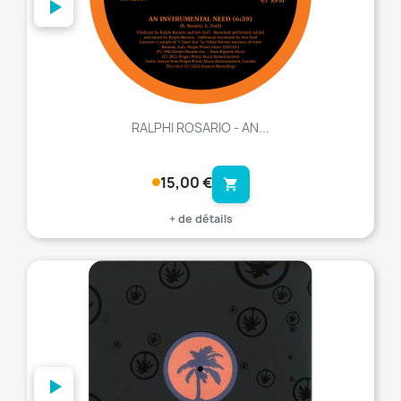
RALPHI ROSARIO - AN...
15,00 €
shopping_cart
+ de détails
favorite_border