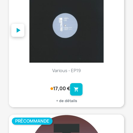
Various - EP19
17,00 €
shopping_cart
+ de détails
PRÉCOMMANDE
favorite_border