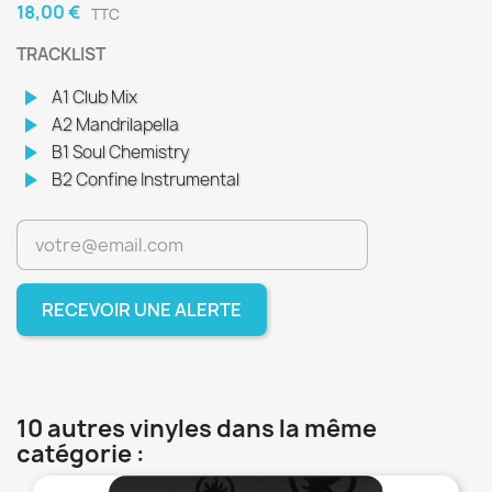
18,00 €
TTC
TRACKLIST
play_arrow
A1 Club Mix
play_arrow
A2 Mandrilapella
play_arrow
B1 Soul Chemistry
play_arrow
B2 Confine Instrumental
RECEVOIR UNE ALERTE
10 autres vinyles dans la même
catégorie :