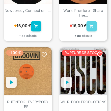
New Jersey Connection -...
World Premiere - Share
The...
16,00 €
16,00 €
shopping_cart
shopping_cart
+ de détails
+ de détails
-1,00 €
RUPTURE DE STOCK
favorite_border
favorite_border
RUFFNECK - EVERYBODY
WHIRLPOOL PRODUCTIONS
BE...
-...