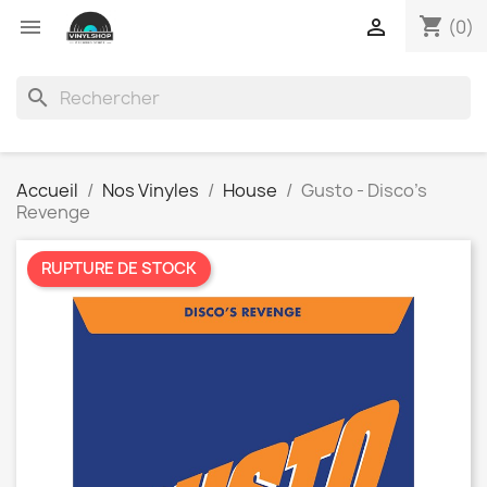
shopping_cart


(0)
search
Accueil
Nos Vinyles
House
Gusto - Disco's
Revenge
RUPTURE DE STOCK