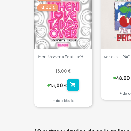
favorite_border
-3,00 €
John Modena Feat JaYd -...
Various - PACH
16,00 €
48,00
shopping_cart
13,00 €
+ de d
+ de détails