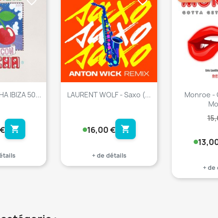
favorite_border
favorite_border
A IBIZA 50...
LAURENT WOLF - Saxo (...
Monroe - 
Mo
15
shopping_cart
shopping_cart
 €
16,00 €
13,00
étails
+ de détails
+ de 