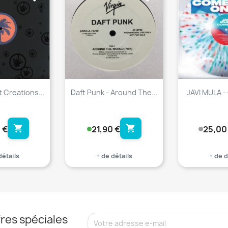
t Creations...
Daft Punk - Around The...
JAVI MULA -
shopping_cart
shopping_cart
 €
21,90 €
25,00
détails
+ de détails
+ de d
res spéciales