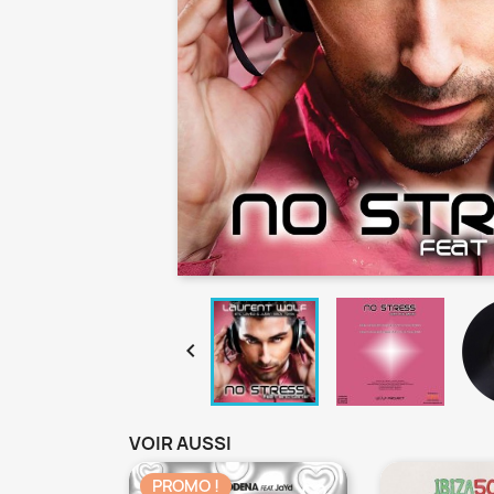

VOIR AUSSI
PROMO !