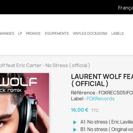
França
MANDES
LP
PROMOS
EQUIPEMENTS
VINYLES OCCASIONS
LABELS
f feat Eric Carter - No Stress ( official )
LAURENT WOLF FEA
( OFFICIAL )
Référence : FOXRECS05|FO
Label :
FOXRecords
16,00 €
TTC
play_arrow
A1: No stress ( Eric Lavill
play_arrow
B1: No stress ( Original 