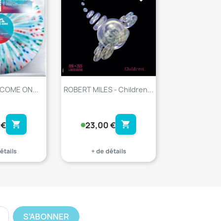
 COME ON...
ROBERT MILES - Children...
shopping_cart
shopping_cart
 €
23,00 €
étails
+ de détails