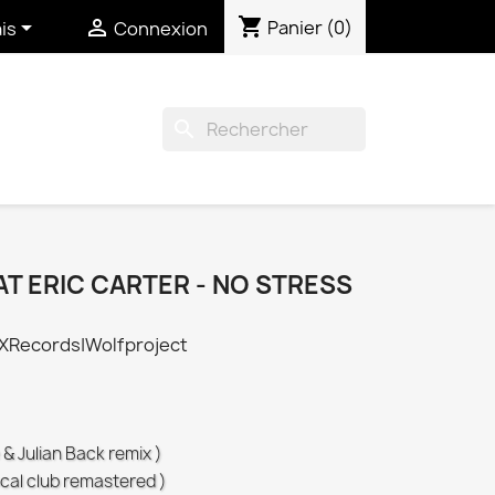
shopping_cart


Panier
(0)
is
Connexion
search
T ERIC CARTER - NO STRESS
XRecords|Wolfproject
e & Julian Back remix )
vocal club remastered )