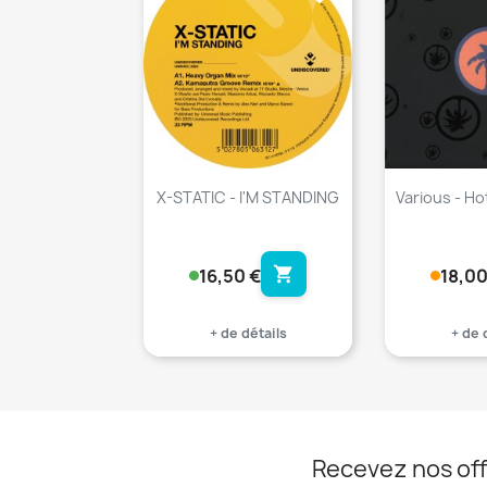
X-STATIC - I'M STANDING
Various - Ho
shopping_cart
16,50 €
18,00
+ de détails
+ de 
Recevez nos off